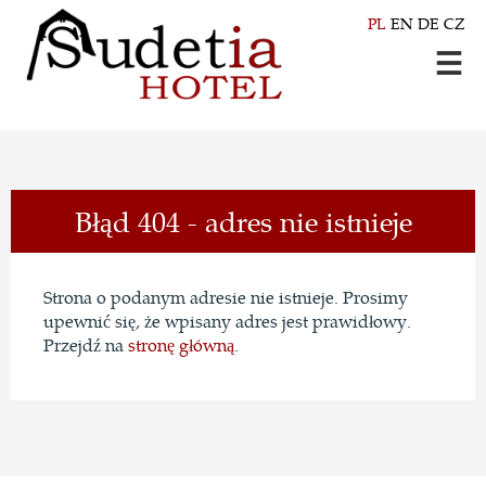
PL
EN
DE
CZ
Błąd 404 - adres nie istnieje
Strona o podanym adresie nie istnieje. Prosimy
upewnić się, że wpisany adres jest prawidłowy.
Przejdź na
stronę główną
.