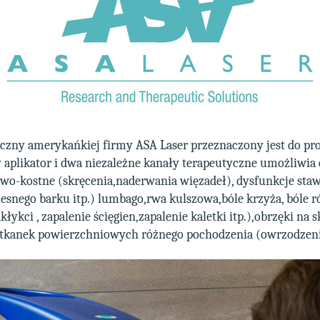
czny amerykańkiej firmy ASA Laser przeznaczony jest do pro
plikator i dwa niezależne kanały terapeutyczne umożliwia 
owo-kostne (skręcenia,naderwania więzadeł), dysfunkcje st
olesnego barku itp.) lumbago,rwa kulszowa,bóle krzyża, bóle 
łykci , zapalenie ścięgien,zapalenie kaletki itp.),obrzęki na
 tkanek powierzchniowych różnego pochodzenia (owrzodzenia,