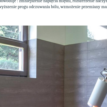
woduje : zmniejszenie napięcia mięśni, rozszerzenie nacz
yższenie progu odczuwania bólu, wzmożenie przemiany mat