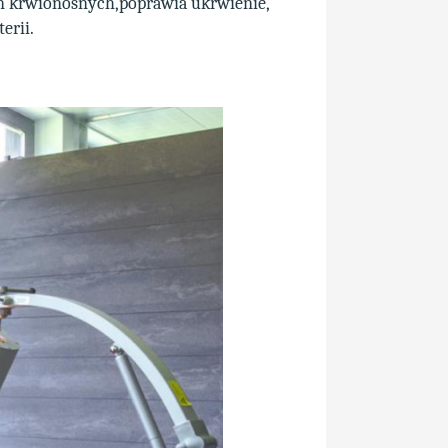
yń krwionośnych,poprawia ukrwienie,
erii.