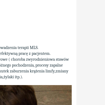
wadzenia terapii MLS.
efektywną pracę z pacjentem.
awowe ( choroba zwyrodnieniowa stawów
różnego pochodzenia, procesy zapalne
 skutek zaburzenia krążenia limfy,zmiany
żylaki itp.).