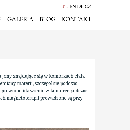
PL
EN
DE
CZ
E
GALERIA
BLOG
KONTAKT
Atrakcje letnie
Atrakcje zimowe
Czas wolny & sport
Sala multimedialna
 jony znajdujące się w komórkach ciała
miany materii, szczególnie podczas
poprawione ukrwienie w komórce podczas
ach magnetoterapii prowadzone są przy
.