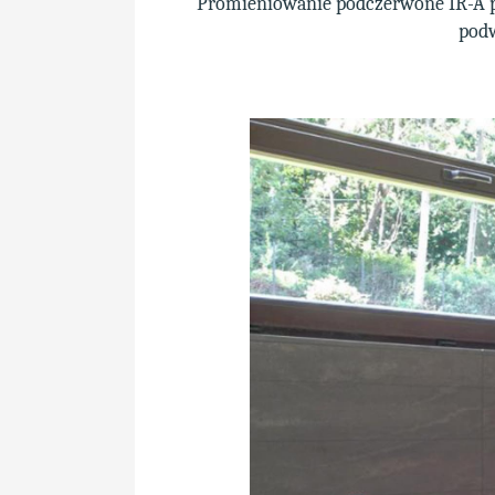
Promieniowanie podczerwone IR-A po
podw