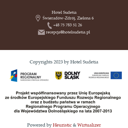
Hotel Sudetia
Świeradów-Zdrój, Zielona 6
+48 75 783 51 26
recepcja@hotelsudetia.pl
Copyrights 2023 by Hotel Sudetia
Powered by
Heuristic
&
Wirtualizer