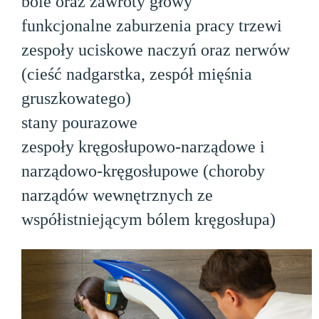
bóle oraz zawroty głowy
funkcjonalne zaburzenia pracy trzewi
zespoły uciskowe naczyń oraz nerwów
(cieść nadgarstka, zespół mięśnia
gruszkowatego)
stany pourazowe
zespoły kręgosłupowo-narządowe i
narządowo-kręgosłupowe (choroby
narządów wewnętrznych ze
współistniejącym bólem kręgosłupa)